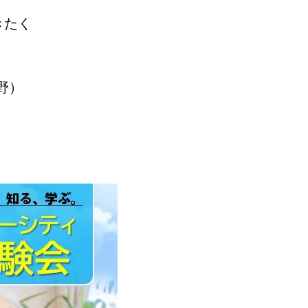
きたく
。
牧野）