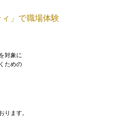
ティ」で職場体験
まを対象に
くための
おります。