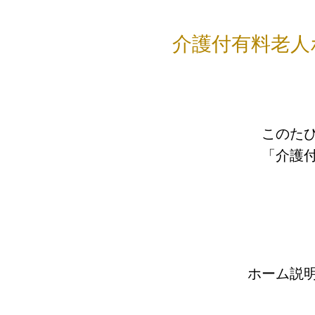
介護付有料老人
このたび
「介護
ホーム説