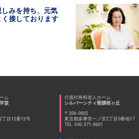
親しみを持ち、元気
よく接しております
ーム
介護付有料老人ホーム
学堂
シルバーシティ聖蹟桜ヶ丘
〒206-0002
丁目12番12号
東京都多摩市一ノ宮2丁目5番地17
1
TEL: 042-371-0601