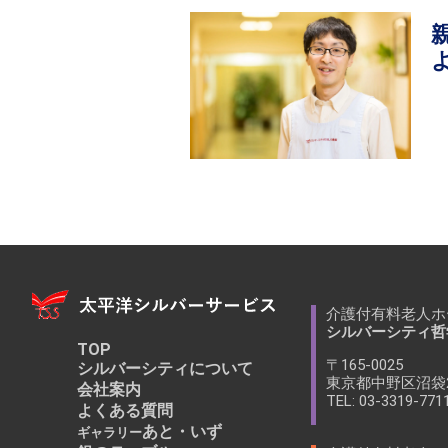
介護付有料老人ホ
シルバーシティ哲
TOP
〒165-0025
シルバーシティについて
東京都中野区沼袋2
会社案内
TEL: 03-3319-771
よくある質問
あと・いず
ギャラリー