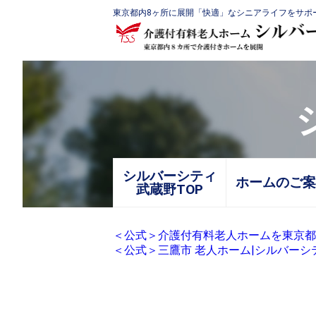
東京都内8ヶ所に展開「快適」なシニアライフをサポ
シルバーシティ
ホームのご案
武蔵野TOP
＜公式＞介護付有料老人ホームを東京都
＜公式＞三鷹市 老人ホーム|シルバーシ