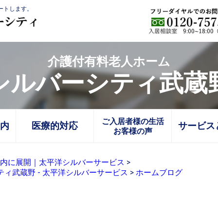
ートします。
介護付有料老人ホーム
シルバーシティ武蔵
ご入居者様の生活
内
医療的対応
サービス
お客様の声
内に展開｜太平洋シルバーサービス
>
ティ武蔵野 - 太平洋シルバーサービス
>
ホームブログ