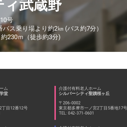
ティ武蔵野
10号
バス乗り場より約2㎞ (バス約7分）
230ｍ（徒歩約3分)
ーム
介護付有料老人ホーム
学堂
シルバーシティ聖蹟桜ヶ丘
〒206-0002
丁目12番12号
東京都多摩市一ノ宮2丁目5番地17
1
TEL: 042-371-0601