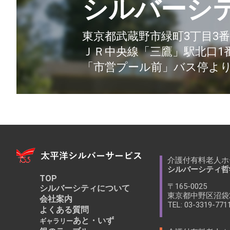
シルバーシ
東京都武蔵野市緑町3丁目3番
ＪＲ中央線「三鷹」駅北口1番
「市営プール前」バス停より約
介護付有料老人ホ
シルバーシティ哲
TOP
〒165-0025
シルバーシティについて
東京都中野区沼袋2
会社案内
TEL: 03-3319-771
よくある質問
あと・いず
ギャラリー