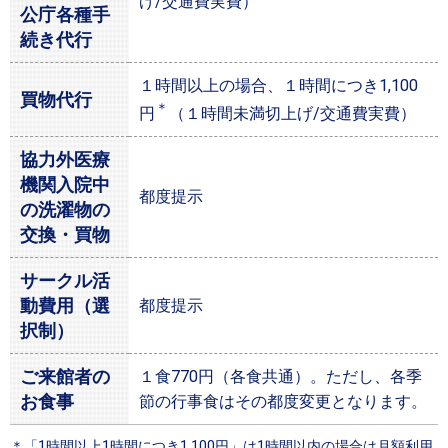
げ/交通費実費）
公庁各種手
続き代行
１時間以上の場合、１時間につき1,100
買物代行
＊
円
（１時間未満切上げ/交通費実費）
協力外医療
機関入院中
都度提示
の洗濯物の
交換・買物
サークル活
動費用（選
都度提示
択制）
ご来館者の
１食770円（各食共通）。ただし、各季
お食事
節の行事食はその都度変更となります。
＊「1時間以上1時間につき1,100円」は1時間以内の場合は月額利用