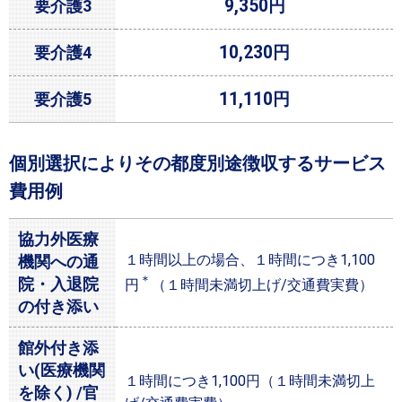
9,350円
要介護3
10,230円
要介護4
11,110円
要介護5
個別選択によりその都度別途徴収するサービス
費用例
協力外医療
１時間以上の場合、１時間につき1,100
機関への通
＊
院・入退院
円
（１時間未満切上げ/交通費実費）
の付き添い
館外付き添
い(医療機関
１時間につき1,100円（１時間未満切上
を除く) /官