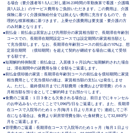
る場合（要介護者等1.5人に対し週36.23時間の常勤換算で看護・介護職
員1人以上）のサービス費用をご負担いただきます。この費用は、介護
保険に基づく介護保険給付金では賄えない費用に充当するもので、合
理的な積算根拠に基づきます。上乗せ介護費用は要支援・要介護の方
のみ対象となります。
●前払金：前払金は居室および共用部分の家賃相当額で、長期滞在年齢別
コースでの、長期滞在期間設定コースでは設定期間の家賃相当額とし
て充当償却します。なお、長期滞在年齢別コースの前払金の10%は、想
定居住期間 （償却期間）を超えて契約が継続する場合に備えて受領
する額です。
●短期解約特例制度：前払金は、入居後３ヶ月以内に短期解約された場合
は、滞在期間中の諸費用を除く全額をご返還します。
●前払金償却後の家賃：長期滞在年齢別コースの前払金を償却期間に家賃
相当費用として充当償却の後は、家賃相当額の支払いは発生しませ
ん。ただし、最終償却月までに月額費用（食費および管理費）の６ヵ
月相当額を預り金としてご解約時までお預かりします。
●食費のご返還：１日３食とも欠食される場合は、前日までにキャンセル
のお申込みをいただくことで1,096円/日をご返還します。また、長期滞
在コースで入院等のため１ヶ月(毎月１日より月末まで）連続してご不
在になる場合は、食費より厨房管理費を除いた食材費として32,880円/
月をご返還します。
●管理費のご返還：長期滞在コースで入院等のため１ヶ月（毎月１日より