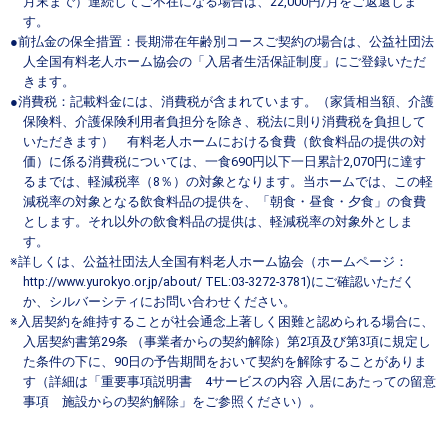
月末まで）連続してご不在になる場合は、22,000円/月をご返還しま
す。
●前払金の保全措置：長期滞在年齢別コースご契約の場合は、公益社団法
人全国有料老人ホーム協会の「入居者生活保証制度」にご登録いただ
きます。
●消費税：記載料金には、消費税が含まれています。（家賃相当額、介護
保険料、介護保険利用者負担分を除き、税法に則り消費税を負担して
いただきます） 有料老人ホームにおける食費（飲食料品の提供の対
価）に係る消費税については、一食690円以下一日累計2,070円に達す
るまでは、軽減税率（8％）の対象となります。当ホームでは、この軽
減税率の対象となる飲食料品の提供を、「朝食・昼食・夕食」の食費
とします。それ以外の飲食料品の提供は、軽減税率の対象外としま
す。
※詳しくは、公益社団法人全国有料老人ホーム協会（ホームページ：
http://www.yurokyo.or.jp/about/ TEL:03-3272-3781)にご確認いただく
か、シルバーシティにお問い合わせください。
※入居契約を維持することが社会通念上著しく困難と認められる場合に、
入居契約書第29条 （事業者からの契約解除）第2項及び第3項に規定し
た条件の下に、90日の予告期間をおいて契約を解除することがありま
す（詳細は「重要事項説明書 4サービスの内容 入居にあたっての留意
事項 施設からの契約解除」をご参照ください）。