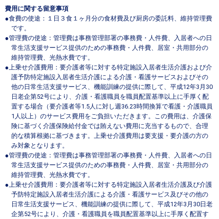
費用に関する留意事項
●食費の使途：１日３食１ヶ月分の食材費及び厨房の委託料、維持管理費
です。
●管理費の使途：管理費は事務管理部署の事務費・人件費、入居者への日
常生活支援サービス提供のための事務費・人件費、居室・共用部分の
維持管理費、光熱水費です。
●上乗せ介護費用：要介護者等に対する特定施設入居者生活介護および介
護予防特定施設入居者生活介護による介護・看護サービスおよびその
他の日常生活支援サービス、機能訓練の提供に際して、平成12年3月30
日老企第52号により、介護・看護職員を職員配置基準以上に手厚く配
置する場合（要介護者等1.5人に対し週36.23時間換算で看護・介護職員
1人以上）のサービス費用をご負担いただきます。この費用は、介護保
険に基づく介護保険給付金では賄えない費用に充当するもので、合理
的な積算根拠に基づきます。上乗せ介護費用は要支援・要介護の方の
み対象となります。
●管理費の使途：管理費は事務管理部署の事務費・人件費、入居者への日
常生活支援サービス提供のための事務費・人件費、居室・共用部分の
維持管理費、光熱水費です。
●上乗せ介護費用：要介護者等に対する特定施設入居者生活介護及び介護
予防特定施設入居者生活介護による介護・看護サービス及びその他の
日常生活支援サービス、機能訓練の提供に際して、平成12年3月30日老
企第52号により、介護・看護職員を職員配置基準以上に手厚く配置す