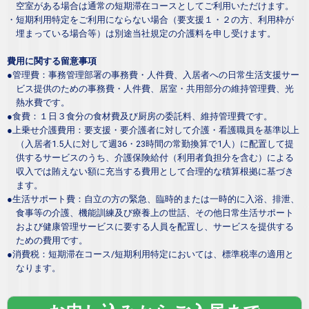
空室がある場合は通常の短期滞在コースとしてご利用いただけます。
・短期利用特定をご利用にならない場合（要支援１・２の方、利用枠が
埋まっている場合等）は別途当社規定の介護料を申し受けます。
費用に関する留意事項
●管理費：事務管理部署の事務費・人件費、入居者への日常生活支援サー
ビス提供のための事務費・人件費、居室・共用部分の維持管理費、光
熱水費です。
●食費：１日３食分の食材費及び厨房の委託料、維持管理費です。
●上乗せ介護費用：要支援・要介護者に対して介護・看護職員を基準以上
（入居者1.5人に対して週36・23時間の常勤換算で1人）に配置して提
供するサービスのうち、介護保険給付（利用者負担分を含む）による
収入では賄えない額に充当する費用として合理的な積算根拠に基づき
ます。
●生活サポート費：自立の方の緊急、臨時的または一時的に入浴、排泄、
食事等の介護、機能訓練及び療養上の世話、その他日常生活サポート
および健康管理サービスに要する人員を配置し、サービスを提供する
ための費用です。
●消費税：短期滞在コース/短期利用特定においては、標準税率の適用と
なります。