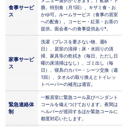
メニュー選択ができます。）配膳・下
食事サービ
膳。特別食（月1回）、キザミ食・お
ス
かゆ可。ルームサービス（食事の居室
への配食）。コーヒー・紅茶・お茶の
提供。面会者への食事提供あり*。
洗濯（プレスを要さない物、週6
日）、居室の清掃：床・水回りの清
掃、家具等の乾拭き（毎日、ただし日
家事サービ
曜の床清掃はなし）、ゴミ出し（毎
ス
日）、寝具のカバー・シーツ交換（週
1回）、タオルの取り換えとトイレッ
トペーパーの補充は適宜。
一般居室に緊急コール及びペンダント
緊急連絡体
コールを備えつけております。夜間は
制
ヘルパーが巡回するほか緊急コールに
都度対応いたします。