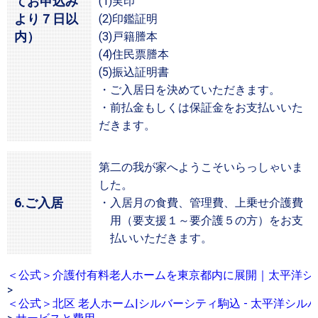
てお申込み
(1)実印
より７日以
(2)印鑑証明
内）
(3)戸籍謄本
(4)住民票謄本
(5)振込証明書
・ご入居日を決めていただきます。
・前払金もしくは保証金をお支払いいた
だきます。
第二の我が家へようこそいらっしゃいま
した。
6.ご入居
・入居月の食費、管理費、上乗せ介護費
用（要支援１～要介護５の方）をお支
払いいただきます。
＜公式＞介護付有料老人ホームを東京都内に展開｜太平洋シ
>
＜公式＞北区 老人ホーム|シルバーシティ駒込 - 太平洋シル