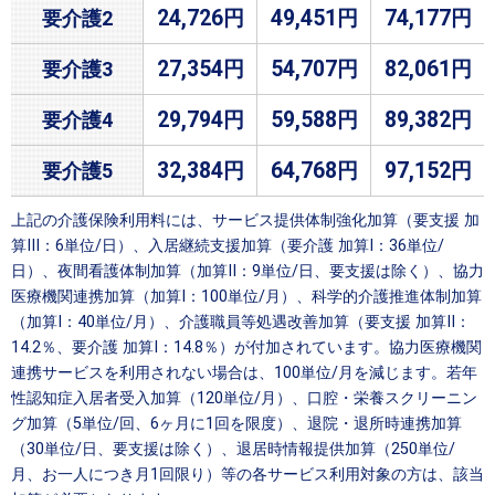
24,726円
49,451円
74,177円
要介護2
27,354円
54,707円
82,061円
要介護3
29,794円
59,588円
89,382円
要介護4
32,384円
64,768円
97,152円
要介護5
上記の介護保険利用料には、サービス提供体制強化加算（要支援 加
算Ⅲ：6単位/日）、入居継続支援加算（要介護 加算Ⅰ：36単位/
日）、夜間看護体制加算（加算Ⅱ：9単位/日、要支援は除く）、協力
医療機関連携加算（加算Ⅰ：100単位/月）、科学的介護推進体制加算
（加算Ⅰ：40単位/月）、介護職員等処遇改善加算（要支援 加算Ⅱ：
14.2％、要介護 加算Ⅰ：14.8％）が付加されています。協力医療機関
連携サービスを利用されない場合は、100単位/月を減じます。若年
性認知症入居者受入加算（120単位/月）、口腔・栄養スクリーニン
グ加算（5単位/回、6ヶ月に1回を限度）、退院・退所時連携加算
（30単位/日、要支援は除く）、退居時情報提供加算（250単位/
月、お一人につき月1回限り）等の各サービス利用対象の方は、該当