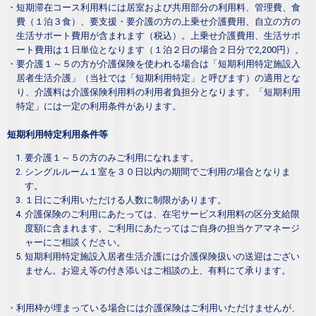
・短期滞在コース利用料には居室および共用部分の利用料、管理費、食
費（１泊３食）、要支援・要介護の方の上乗せ介護費用、自立の方の
生活サポート費用が含まれます（税込）。上乗せ介護費用、生活サポ
ート費用は１日単位となります（１泊２日の場合２日分で2,200円）。
・要介護１～５の方が介護保険を使われる場合は「短期利用特定施設入
居者生活介護」（当社では「短期利用特定」と呼びます）の適用とな
り、介護料は介護保険利用料の利用者負担分となります。「短期利用
特定」には一定の利用条件があります。
短期利用特定利用条件等
要介護１～５の方のみご利用になれます。
シングルルーム１室を３０日以内の期間でご利用の場合となりま
す。
１日にご利用いただける人数に制限があります。
介護保険のご利用にあたっては、在宅サービス利用料の区分支給限
度額に含まれます。ご利用にあたってはご自身の担当ケアマネージ
ャーにご相談ください。
短期利用特定施設入居者生活介護には介護保険扱いの送迎はござい
ません。お迎え等の付き添いはご相談の上、有料にて承ります。
・利用枠が埋まっている場合には介護保険はご利用いただけませんが、