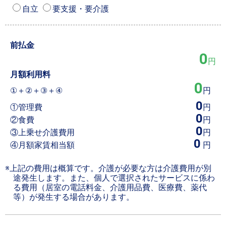
自立
要支援・要介護
前払金
0
円
月額利用料
0
①＋②＋③＋④
円
0
①管理費
円
0
②食費
円
0
③上乗せ介護費用
円
0
④月額家賃相当額
円
※上記の費用は概算です。介護が必要な方は介護費用が別
途発生します。また、個人で選択されたサービスに係わ
る費用（居室の電話料金、介護用品費、医療費、薬代
等）が発生する場合があります。